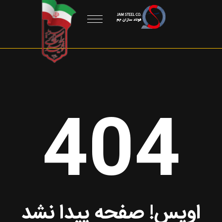
404
اوپس! صفحه پیدا نشد