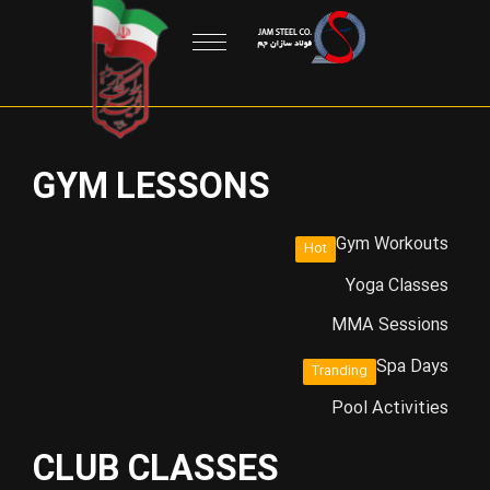
GYM LESSONS
Gym Workouts
Hot
Yoga Classes
MMA Sessions
Spa Days
Tranding
Pool Activities
CLUB CLASSES